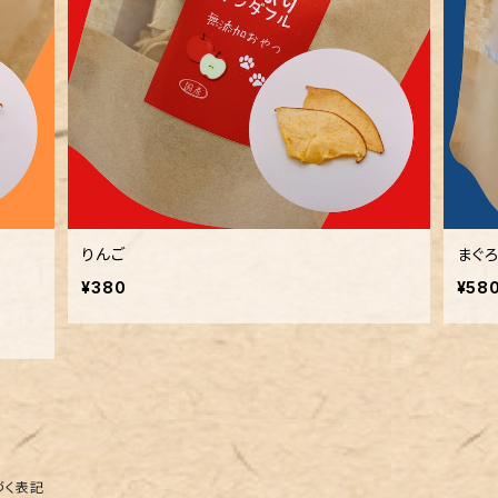
りんご
まぐ
¥380
¥58
づく表記