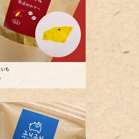
まいも
0